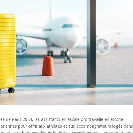
 de Paris 2024, les assistants en escale ont travaillé en étroite
aériennes pour offrir aux athlètes et aux accompagnateurs logés dans
 vol et leurs bagages depuis le Village, simplifiant ainsi leur départ san